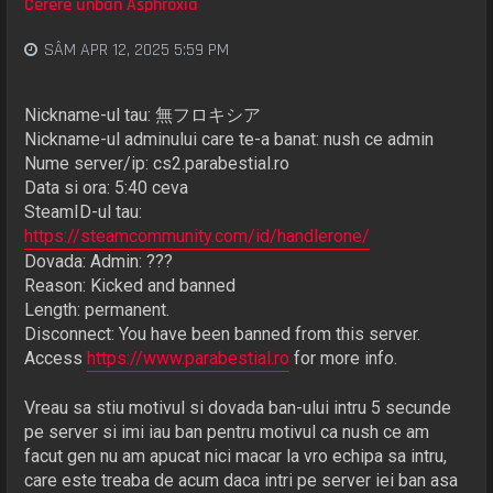
Cerere unban Asphroxia
SÂM APR 12, 2025 5:59 PM
Nickname-ul tau: 無フロキシア
Nickname-ul adminului care te-a banat: nush ce admin
Nume server/ip: cs2.parabestial.ro
Data si ora: 5:40 ceva
SteamID-ul tau:
https://steamcommunity.com/id/handlerone/
Dovada: Admin: ???
Reason: Kicked and banned
Length: permanent.
Disconnect: You have been banned from this server.
Access
https://www.parabestial.ro
for more info.
Vreau sa stiu motivul si dovada ban-ului intru 5 secunde
pe server si imi iau ban pentru motivul ca nush ce am
facut gen nu am apucat nici macar la vro echipa sa intru,
care este treaba de acum daca intri pe server iei ban asa