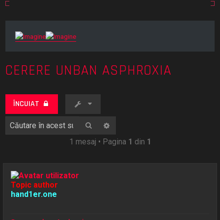
CERERE UNBAN ASPHROXIA
ÎNCUIAT
Căutare
Căutare avansată
1 mesaj • Pagina
1
din
1
Topic author
hand1er.one