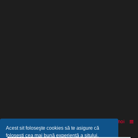
Acasă
Comunitate
Despre noi
Acest sit foloseşte cookies să te asigure că
foloseşti cea mai bună experienţă a sitului.