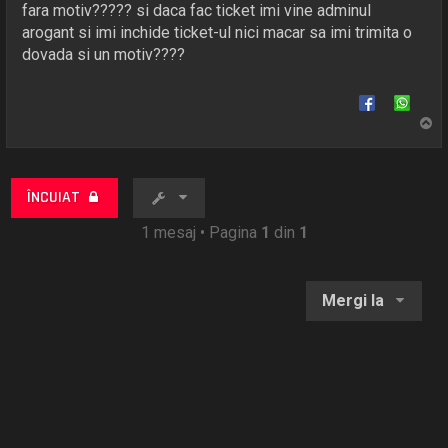
fara motiv????? si daca fac ticket imi vine adminul
arogant si imi inchide ticket-ul nici macar sa imi trimita o
dovada si un motiv????
S
u
s
ÎNCUIAT
1 mesaj • Pagina
1
din
1
Mergi la