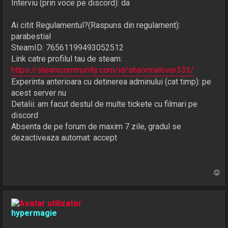
Interviu (prin voce pe discord): da
Ai citit Regulamentul?(Raspuns din regulament):
parabestial
SteamID: 76561199493052512
Link catre profilul tau de steam:
https://steamcommunity.com/id/shaormalover333/
Experinta anterioara cu detinerea adminului (cat timp): pe
acest server nu
Detalii: am facut destul de multe tickete cu filmari pe
discord
Absenta de pe forum de maxim 7 zile, gradul se
dezactiveaza automat: accept
S
u
s
hypermagie