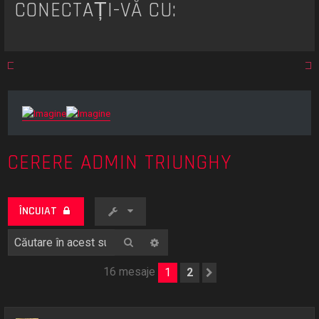
CONECTAȚI-VĂ CU:
CERERE ADMIN TRIUNGHY
ÎNCUIAT
Căutare
Căutare avansată
16 mesaje
1
2
Următorul