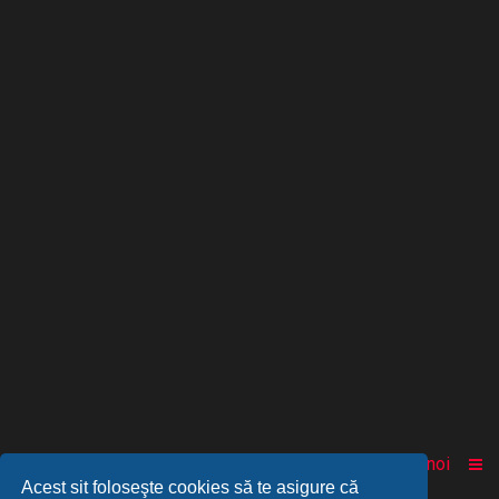
Acasă
Comunitate
Despre noi
Acest sit foloseşte cookies să te asigure că