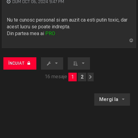
DUM OCT 06, 2024 9:47 PM
Nu te cunosc personal si am auzit ca esti putin toxic, dar
acest lucru se poate indrepta.
Din partea mea ai
PRO
S
u
s
ÎNCUIAT
16 mesaje
1
2
Următorul
Mergi la