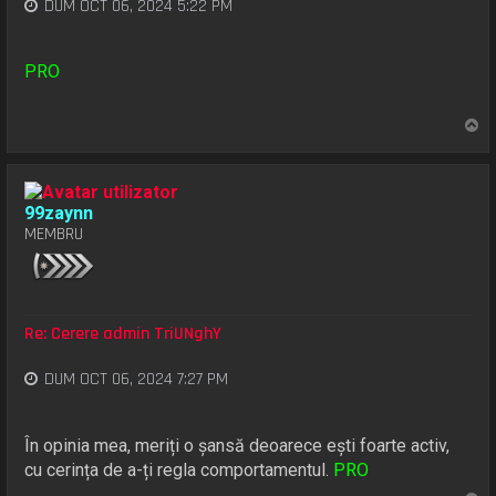
DUM OCT 06, 2024 5:22 PM
PRO
S
u
s
99zaynn
MEMBRU
Re: Cerere admin TriUNghY
DUM OCT 06, 2024 7:27 PM
În opinia mea, meriți o șansă deoarece ești foarte activ,
cu cerința de a-ți regla comportamentul.
PRO