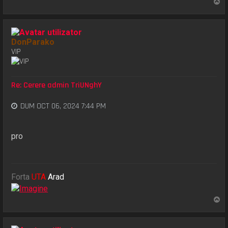
S
u
s
DonParako
VIP
Re: Cerere admin TriUNghY
DUM OCT 06, 2024 7:44 PM
pro
Forta
UTA
Arad
S
u
s