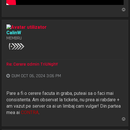
S
u
s
CalinW
MEMBRU
Re: Cerere admin TriUNghY
DUM OCT 06, 2024 3:06 PM
Pare a fi o cerere facuta in graba, puteai sa o faci mai
consistenta. Am observat la tickete, nu prea ai rabdare +
am vazut pe server ca ai un limbaj cam vulgar! Din partea
mea ai
CONTRA
.
S
u
s