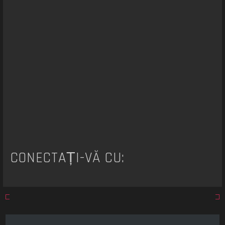
a
r
e
CONECTAȚI-VĂ CU: