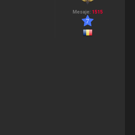
Mesaje:
1515
7