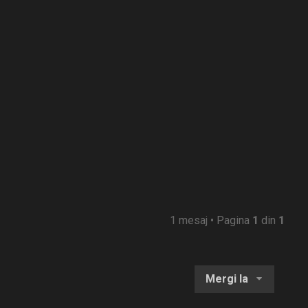
s
1 mesaj • Pagina
1
din
1
Mergi la