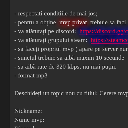
- respectati condițiile de mai jos;
- pentru a obține
mvp privat
trebuie sa faci
- va alăturați pe discord:
https://discord.
- va alăturați grupului steam:
https://steam
- sa faceți propriul mvp ( apare pe server nu
- sunetul trebuie sa aibă maxim 10 secunde
- sa aibă rate de 320 kbps, nu mai puțin.
- format mp3
Deschideți un topic nou cu titlul: Cerere m
Nickname:
Nume mvp: