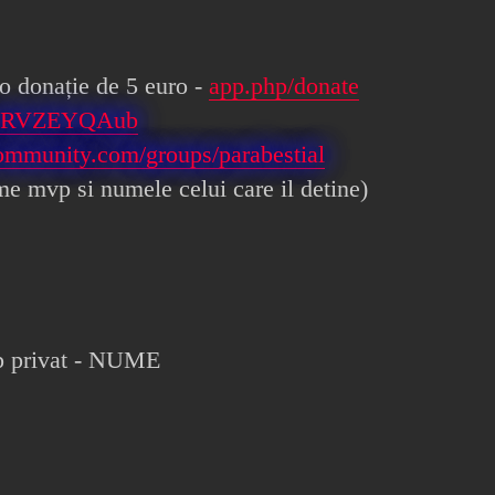
 o donație de 5 euro -
app.php/donate
gg/cRVZEYQAub
community.com/groups/parabestial
me mvp si numele celui care il detine)
vp privat - NUME