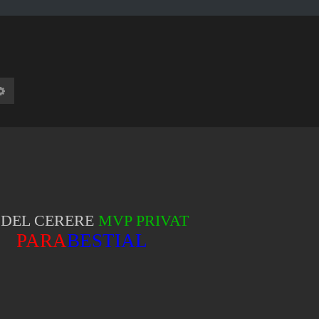
tare
Căutare avansată
DEL CERERE
MVP PRIVAT
PARA
BESTIAL