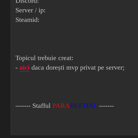
Discord:
Server / ip:
Steamid:
Topicul trebuie creat:
-
aici
daca dorești mvp privat pe server;
------- Stafful
PARA
BESTIAL
-------