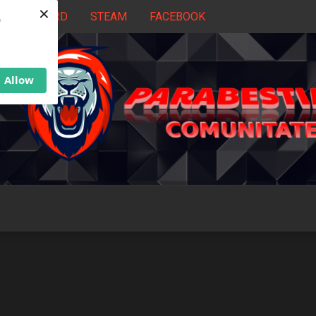
×
DISCORD
STEAM
FACEBOOK
b
Allow