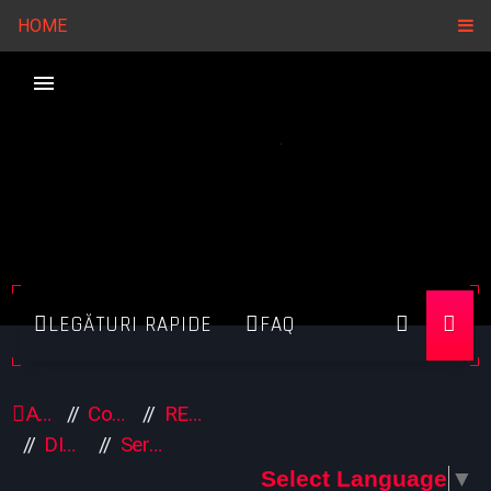
HOME
LEGĂTURI RAPIDE
FAQ
Acasă
Comunitate
RELAXARE / DESTINDERE
DIVERTISMENT
Seriale
Select Language
▼