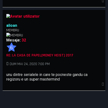
S
u
s
alioan
MEMBRU
Mesaje:
32
6
RE: LA CASA DE PAPEL(MONEY HEIST) 2017
DUM MAI 24, 2020 7:00 PM
unu dintre serialele in care te pocneste gandu ca
regizoru e un super mastermind
S
u
s