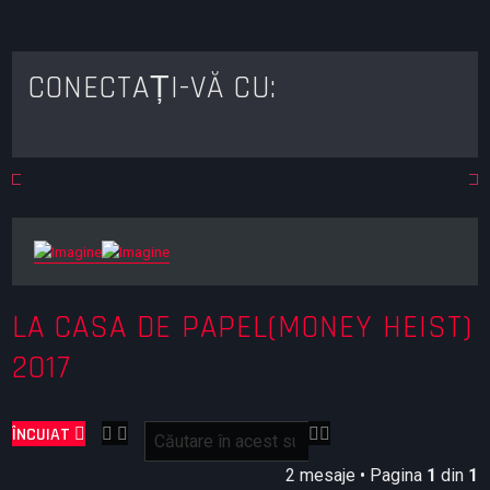
CONECTAȚI-VĂ CU:
LA CASA DE PAPEL(MONEY HEIST)
2017
C
C
ÎNCUIAT
ă
ă
u
u
2 mesaje • Pagina
1
din
1