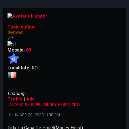
t
t
a
a
r
r
e
e
a
Topic author
v
denver.
a
VIP
n
s
Mesaje:
63
a
t
6
ă
Localitate:
RO
Loading…
Profile
|
Add
LA CASA DE PAPEL(MONEY HEIST) 2017
LUN APR 20, 2020 11:06 PM
Titlu: La Casa De Papel(Money Heist)