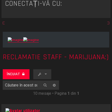
CONECTAȚI-VĂ CU:
RECLAMATIE STAFF - MARIJUANA:)
ÎNCUIAT
Căutare
Căutare avansată
10 mesaje • Pagina
1
din
1