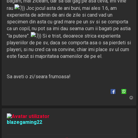
bagam, mai ziceam, dar sa dai gag pe asa ceva, imi vine
rau
)) Joc jocul asta de ani buni, mai ales 1.6, am
experienta de admin de ani de zile si cand vad un
specimen din asta cu grad mare pe un sv si se comporta
ca un copil, nu pot sa imi dau seama cum ii bagati pe astia
"la putere".
)) Si e trist, deoarece strica experienta
playeriilor de pe sv, daca se comporta asa o sa pierdeti si
playeri, si nu cred ca va convine, chiar imi place sv ul cum
este facut si majoritatea oameniilor de pe el.
Sa aveti o zi/seara frumoasa!
S
u
s
blazegaming22