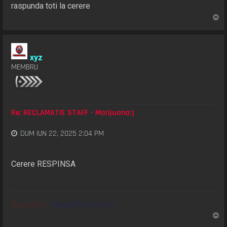
raspunda toti la cerere
S
u
s
xyz
MEMBRU
Re: RECLAMATIE STAFF - Marijuana:)
DUM IUN 22, 2025 2:04 PM
Cerere RESPINSA
Bucuresti ,
Steaua Bucuresti !
S
u