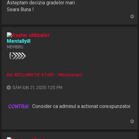
Asteptam decizia gradelor mari .
Seara Buna !
S
u
s
Mentallyill
MEMBRU
Re: RECLAMATIE STAFF - Marijuana:)
SÂM IUN 21, 2025 7:25 PM
CONTRA!
Consider ca adminul a actionat corespunzator.
S
u
s