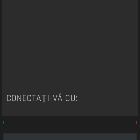
a
r
e
CONECTAȚI-VĂ CU: