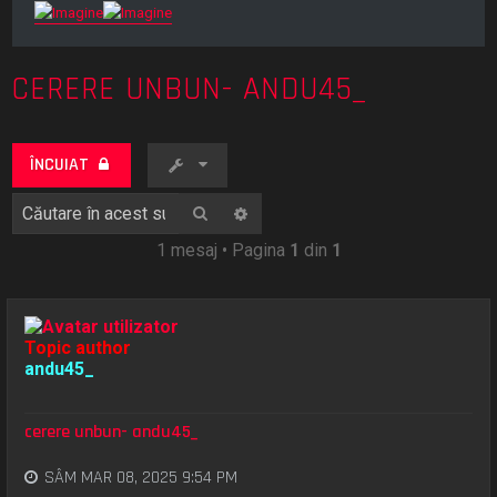
CERERE UNBUN- ANDU45_
ÎNCUIAT
Căutare
Căutare avansată
1 mesaj • Pagina
1
din
1
Topic author
andu45_
cerere unbun- andu45_
SÂM MAR 08, 2025 9:54 PM