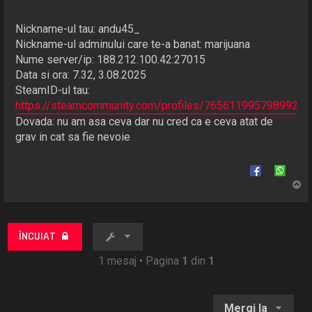
Nickname-ul tau: andu45_
Nickname-ul adminului care te-a banat: marijuana
Nume server/ip: 188.212.100.42:27015
Data si ora: 7.32, 3.08.2025
SteamID-ul tau:
https://steamcommunity.com/profiles/76561199579899252
Dovada: nu am asa ceva dar nu cred ca e ceva atat de
grav in cat sa fie nevoie
S
u
s
ÎNCUIAT
1 mesaj • Pagina
1
din
1
Mergi la