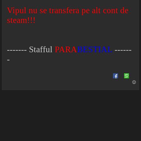
Vipul nu se transfera pe alt cont de
steam!!!
------- Stafful
PARA
BESTIAL
------
-
S
u
s