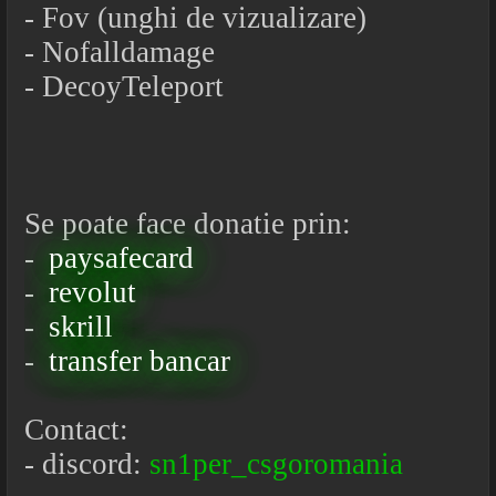
- Fov (unghi de vizualizare)
- Nofalldamage
- DecoyTeleport
Se poate face donatie prin:
-
paysafecard
-
revolut
-
skrill
-
transfer bancar
Contact:
- discord:
sn1per_csgoromania