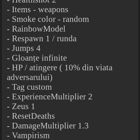
- Items - weapons
- Smoke color - random
- RainbowModel
- Respawn 1 / runda
- Jumps 4
- Gloanțe infinite
- HP / atingere ( 10% din viata
adversarului)
- Tag custom
- ExperienceMultiplier 2
- Zeus 1
- ResetDeaths
- DamageMultiplier 1.3
- Vampirism