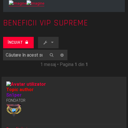
BENEFICII VIP SUPREME
ÎNCUIAT
Căutare
Căutare avansată
1 mesaj • Pagina
1
din
1
Topic author
Sn1per
FONDATOR