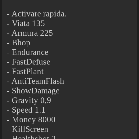
- Activare rapida.
- Viata 135
- Armura 225
- Bhop
- Endurance
- FastDefuse
- FastPlant
- AntiTeamFlash
- ShowDamage
- Gravity 0,9
- Speed 1.1
- Money 8000
- KillScreen
- Healthshot 2