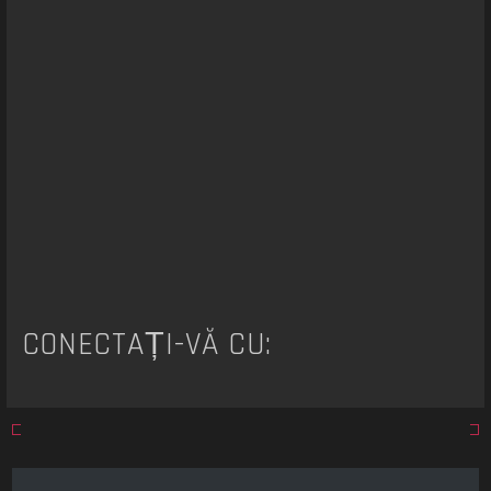
a
r
e
CONECTAȚI-VĂ CU: