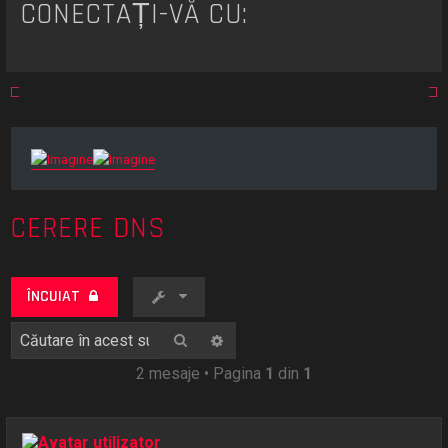
CONECTAȚI-VĂ CU:
CERERE DNS
ÎNCUIAT
Căutare
Căutare avansată
2 mesaje • Pagina
1
din
1