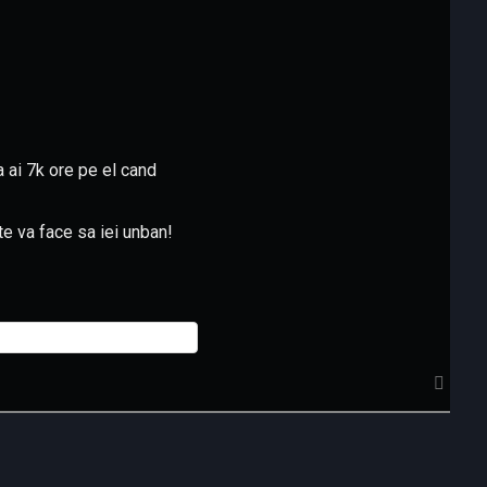
a ai 7k ore pe el cand
te va face sa iei unban!
S
u
s