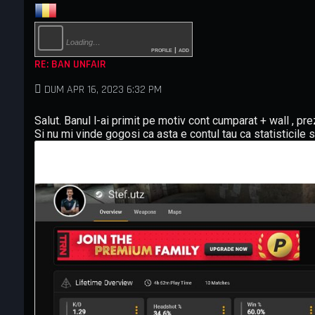
Loading…
profile
|
add
RE: BAN UNFAIR
DUM APR 16, 2023 6:32 PM
Salut. Banul l-ai primit pe motiv cont cumparat + wall , prez
Si nu mi vinde gogosi ca asta e contul tau ca statisticile s