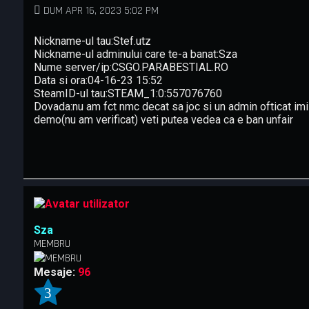
DUM APR 16, 2023 5:02 PM
Nickname-ul tau:Stef.utz
Nickname-ul adminului care te-a banat:Sza
Nume server/ip:CSGO.PARABESTIAL.RO
Data si ora:04-16-23 15:52
SteamID-ul tau:STEAM_1:0:557076760
Dovada:nu am fct nmc decat sa joc si un admin ofticat imi
demo(nu am verificat) veti putea vedea ca e ban unfair
Sza
MEMBRU
Mesaje:
96
3