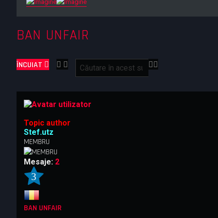
BAN UNFAIR
C
C
ÎNCUIAT
ă
ă
u
u
t
t
a
a
r
r
e
e
Topic author
a
Stef.utz
v
MEMBRU
a
n
Mesaje:
2
s
a
3
t
ă
BAN UNFAIR