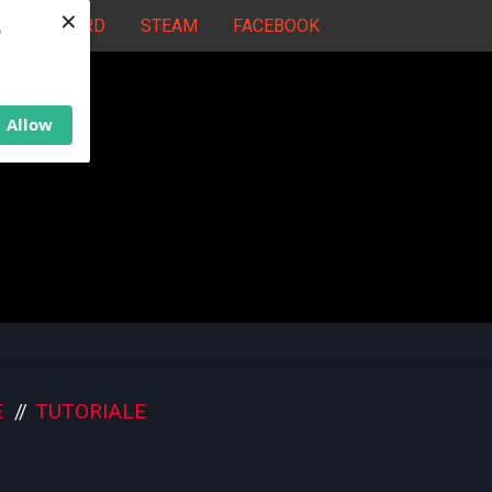
×
DISCORD
STEAM
FACEBOOK
b
Allow
E
TUTORIALE