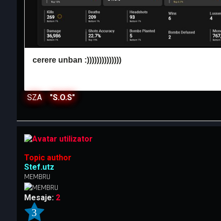
SZA
"S.O.S"
Topic author
Stef.utz
MEMBRU
Mesaje:
2
3