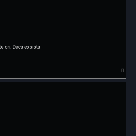
te ori. Daca exsista
S
u
s