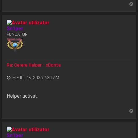
S
u
s
Sn1per
FONDATOR
Re: Cerere Helper - xDante
MIE IUL 16, 2025 7:20 AM
Helper activat.
S
u
s
Sn1per