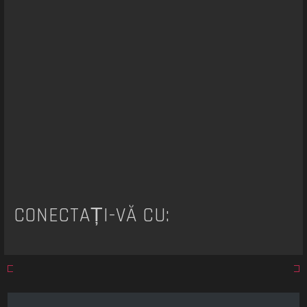
a
r
e
CONECTAȚI-VĂ CU: