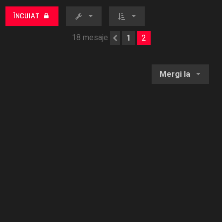
ÎNCUIAT
18 mesaje
1
2
Anterior
Mergi la