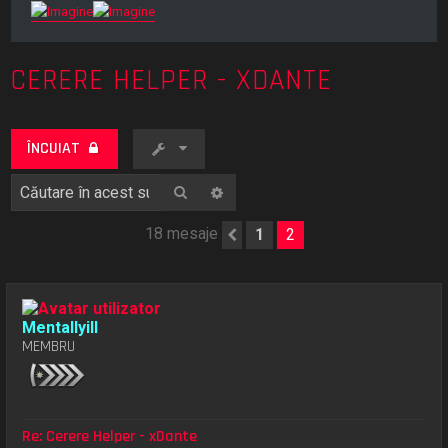
CERERE HELPER - XDANTE
ÎNCUIAT
Căutare
Căutare avansată
18 mesaje
1
2
Anterior
Mentallyill
MEMBRU
Re: Cerere Helper - xDante