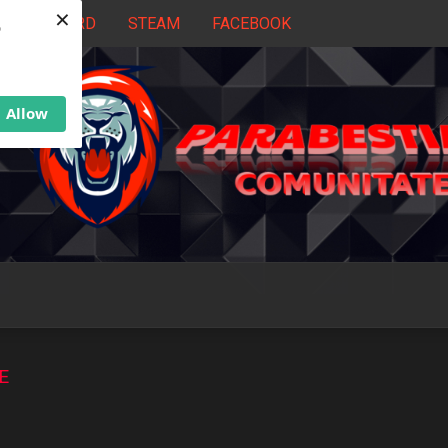
×
DISCORD
STEAM
FACEBOOK
b
Allow
E