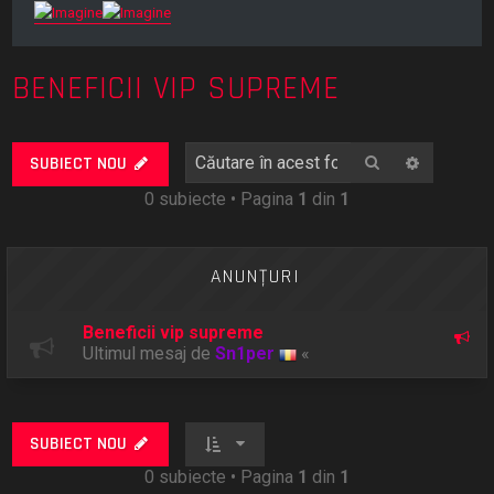
BENEFICII VIP SUPREME
Căutare
Căutare
SUBIECT NOU
0 subiecte • Pagina
1
din
1
ANUNŢURI
Beneficii vip supreme
Ultimul mesaj de
Sn1per
«
SUBIECT NOU
0 subiecte • Pagina
1
din
1