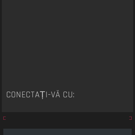
a
r
e
CONECTAȚI-VĂ CU: