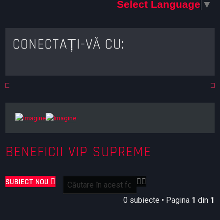
Select Language
▼
CONECTAȚI-VĂ CU:
BENEFICII VIP SUPREME
C
C
SUBIECT NOU
ă
ă
u
u
0 subiecte • Pagina
1
din
1
t
t
a
a