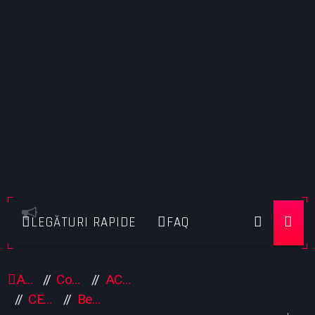
LEGĂTURI RAPIDE
FAQ
Acasă
Comunitate
ACCESE SERVERE
CERERI ACCESE SERVERE
Beneficii vip supreme