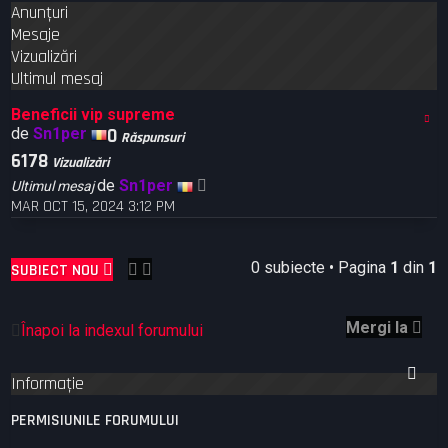
Anunţuri
r
r
e
e
Mesaje
a
Vizualizări
v
Ultimul mesaj
a
n
Beneficii vip supreme
s
de
Sn1per
0
Răspunsuri
a
6178
Vizualizări
t
ă
de
Sn1per
Ultimul mesaj
MAR OCT 15, 2024 3:12 PM
0 subiecte • Pagina
1
din
1
SUBIECT NOU
Mergi la
Înapoi la indexul forumului
Informaţie
PERMISIUNILE FORUMULUI