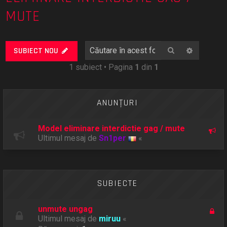
MUTE
Căutare
Căutare
SUBIECT NOU
1 subiect • Pagina
1
din
1
ANUNŢURI
Model eliminare interdictie gag / mute
Ultimul mesaj de
Sn1per
«
SUBIECTE
unmute ungag
Ultimul mesaj de
miruu
«