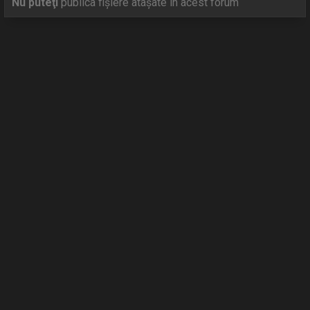
Nu puteţi
publica fişiere ataşate în acest forum