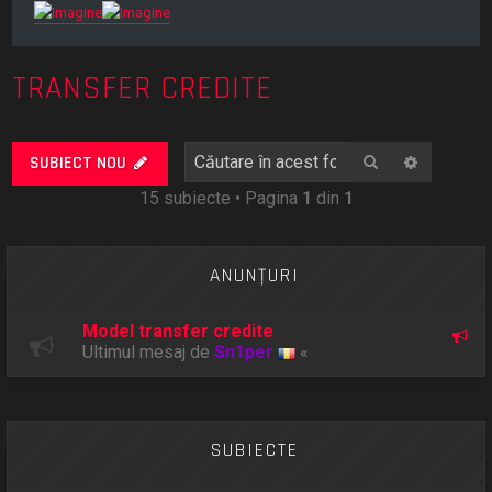
TRANSFER CREDITE
Căutare
Căutare
SUBIECT NOU
15 subiecte • Pagina
1
din
1
ANUNŢURI
Model transfer credite
Ultimul mesaj de
Sn1per
«
SUBIECTE