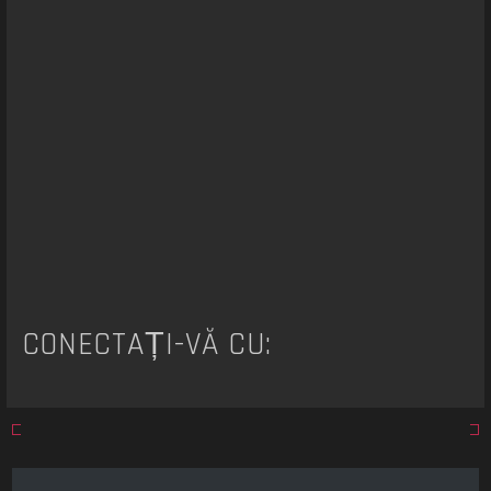
a
r
e
CONECTAȚI-VĂ CU: