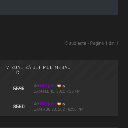
15 subiecte • Pagina
1
din
1
E
VIZUALIZĂ
ULTIMUL MESAJ
RI
de
Sn1per
5596
SÂM FEB 12, 2022 7:29 PM
de
Sn1per
3560
SÂM AUG 28, 2021 12:58 PM