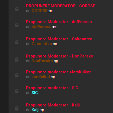
PROPUNERE MODERATOR - CORPSE
de
CORPSE
Propunere Moderator - doR!nescu
de
doR!nescu
Propunere Moderator - Gaboantza
de
Gaboantza
Propunere Moderator - DonParako
de
DonParako
Propunere moderator->IamKulkat
de
IamKulkat
Propunere moderator - SIC
de
SIC
Propunere Moderator - Kaiji
de
Kaiji