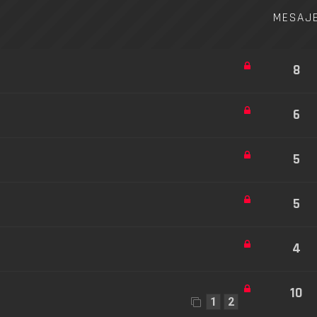
MESAJ
8
6
5
5
4
10
1
2