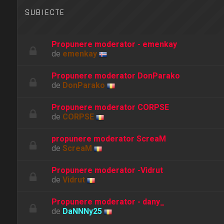
SUBIECTE
Propunere moderator - emenkay
de
emenkay
Propunere moderator DonParako
de
DonParako
Propunere moderator CORPSE
de
CORPSE
propunere moderator ScreaM
de
ScreaM
Propunere moderator -Vidrut
de
Vidrut
Propunere moderator - dany_
de
DaNNNy25