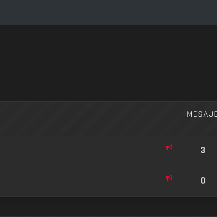
vansată
MESAJ
3
0