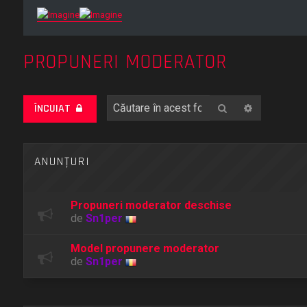
PROPUNERI MODERATOR
Căutare
Căutare a
ÎNCUIAT
ANUNŢURI
Propuneri moderator deschise
de
Sn1per
Model propunere moderator
de
Sn1per