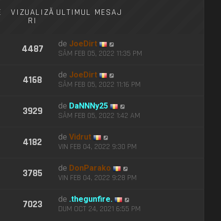
E
VIZUALIZĂ
ULTIMUL MESAJ
RI
de
JoeDirt
4487
SÂM FEB 05, 2022 11:35 PM
de
JoeDirt
4168
SÂM FEB 05, 2022 11:16 PM
de
DaNNNy25
3929
SÂM FEB 05, 2022 1:42 AM
de
Vidrut
4182
VIN FEB 04, 2022 9:30 PM
de
DonParako
3785
VIN FEB 04, 2022 9:28 PM
de
.thegunfire.
7023
DUM OCT 24, 2021 6:55 PM