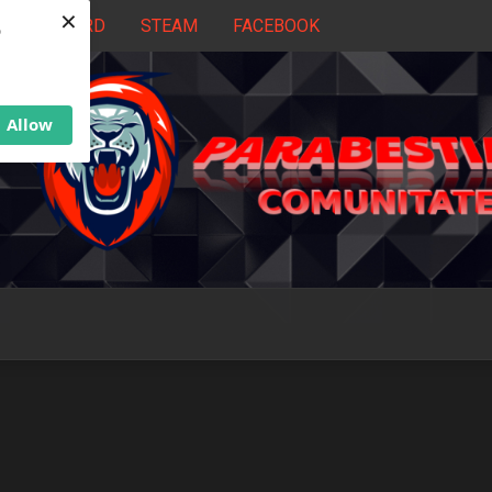
×
DISCORD
STEAM
FACEBOOK
b
Allow