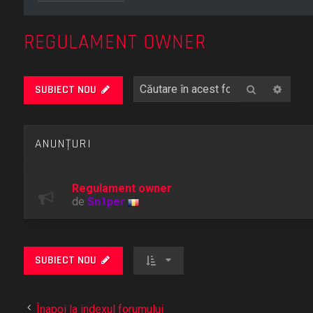
REGULAMENT OWNER
Căutare
Căuta
SUBIECT NOU
ANUNŢURI
Regulament owner
de
Sn1per
SUBIECT NOU
Înapoi la indexul forumului