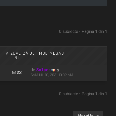
0 subiecte • Pagina
1
din
1
E
VIZUALIZĂ
ULTIMUL MESAJ
RI
de
Sn1per
5122
SÂM IUL 10, 2021 10:02 AM
0 subiecte • Pagina
1
din
1
Mergi la