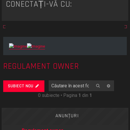
CONECTAȚI-VĂ CU:
REGULAMENT OWNER
Căutare
Căutare
SUBIECT NOU
0 subiecte • Pagina
1
din
1
ANUNŢURI