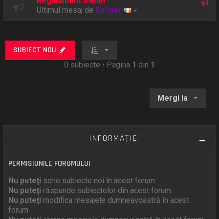
Regulament owner
Ultimul mesaj de
Sn1per
«
SUBIECT NOU
0 subiecte • Pagina
1
din
1
Mergi la
INFORMAŢIE
PERMISIUNILE FORUMULUI
Nu puteţi
scrie subiecte noi în acest forum
Nu puteţi
răspunde subiectelor din acest forum
Nu puteţi
modifica mesajele dumneavoastră în acest
forum