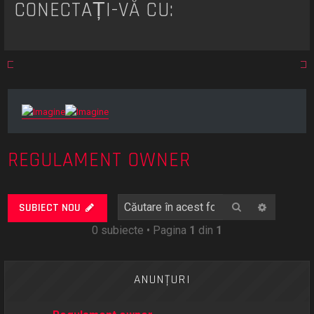
CONECTAȚI-VĂ CU:
REGULAMENT OWNER
Căutare
Căutare
SUBIECT NOU
0 subiecte • Pagina
1
din
1
ANUNŢURI