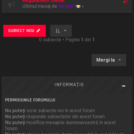
Regulament owner
Ultimul mesaj de
Sn1per
«
SUBIECT NOU
0 subiecte • Pagina
1
din
1
Mergi la
INFORMAŢIE
PERMISIUNILE FORUMULUI
Nu puteţi
scrie subiecte noi în acest forum
Nu puteţi
răspunde subiectelor din acest forum
Nu puteţi
modifica mesajele dumneavoastră în acest
forum