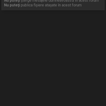
Nu puteţi
şterge mesajele dumneavoastră în acest forum
Nu puteţi
publica fişiere ataşate în acest forum