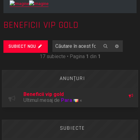
BENEFICII VIP GOLD
Căutare
Căutare
SUBIECT NOU
17 subiecte • Pagina
1
din
1
ANUNŢURI
Beneficii vip gold
Ultimul mesaj de
Para
«
SUBIECTE