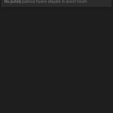
Nu puteţi
publica fişiere ataşate în acest forum