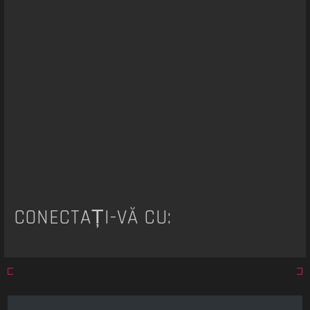
a
r
e
CONECTAȚI-VĂ CU: