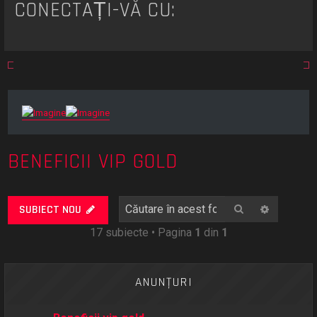
CONECTAȚI-VĂ CU:
BENEFICII VIP GOLD
Căutare
Căutare
SUBIECT NOU
17 subiecte • Pagina
1
din
1
ANUNŢURI