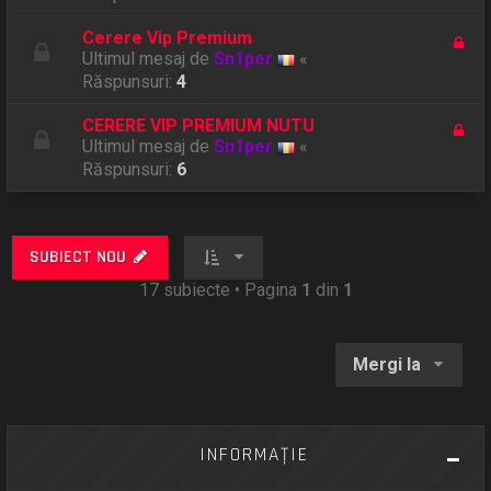
Cerere Vip Premium
Ultimul mesaj de
Sn1per
«
Răspunsuri:
4
CERERE VIP PREMIUM NUTU
Ultimul mesaj de
Sn1per
«
Răspunsuri:
6
SUBIECT NOU
17 subiecte • Pagina
1
din
1
Mergi la
INFORMAŢIE