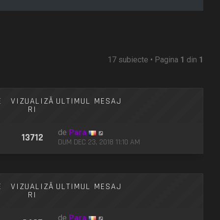
17 subiecte • Pagina
1
din
1
E
VIZUALIZĂ
ULTIMUL MESAJ
RI
de
Para
13712
DUM DEC 23, 2018 11:10 AM
E
VIZUALIZĂ
ULTIMUL MESAJ
RI
de
Para