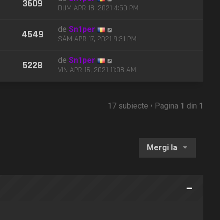
3609
DUM APR 18, 2021 4:50 PM
de
Sn1per
4549
SÂM APR 17, 2021 9:31 PM
de
Sn1per
5228
VIN APR 16, 2021 11:08 AM
17 subiecte • Pagina
1
din
1
Mergi la