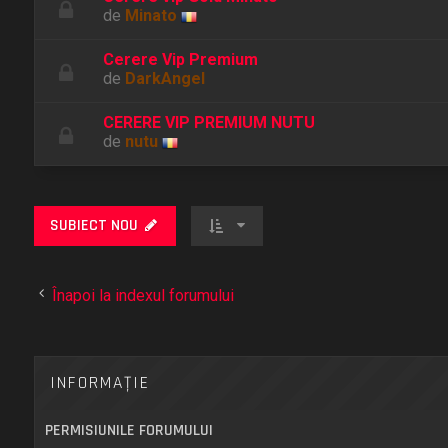
de
Minato
Cerere Vip Premium
de
DarkAngel
CERERE VIP PREMIUM NUTU
de
nutu
SUBIECT NOU
Înapoi la indexul forumului
INFORMAŢIE
PERMISIUNILE FORUMULUI