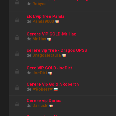
de
Robyca
slot/vip free Panda
de
Panda9000
Cerere VIP GOLD-Mr Hax
de
Mr Hax
cerere vip free - Dragos UPSS
de
Dragoslectura
Cere VIP GOLD JoeDirt
de
JoeDirt
Cerere Vip Gold ☆Robert☆
de
❤Robert❤
Cerere vip Darius
de
DariusB