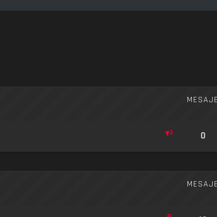
re avansată
MESAJ
0
MESAJ