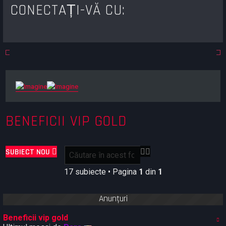
CONECTAȚI-VĂ CU:
BENEFICII VIP GOLD
C
C
SUBIECT NOU
ă
ă
u
u
17 subiecte • Pagina
1
din
1
t
t
a
a
Anunţuri
r
r
e
e
a
Beneficii vip gold