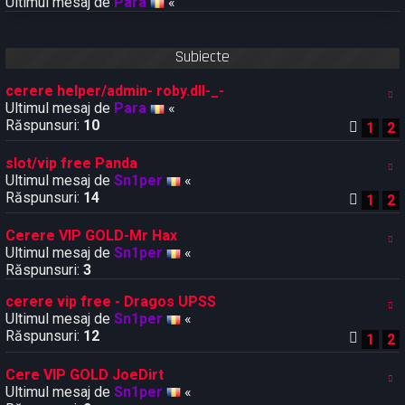
v
Ultimul mesaj de
Para
«
a
n
s
Subiecte
a
t
cerere helper/admin- roby.dll-_-
ă
Ultimul mesaj de
Para
«
Răspunsuri:
10
1
2
slot/vip free Panda
Ultimul mesaj de
Sn1per
«
Răspunsuri:
14
1
2
Cerere VIP GOLD-Mr Hax
Ultimul mesaj de
Sn1per
«
Răspunsuri:
3
cerere vip free - Dragos UPSS
Ultimul mesaj de
Sn1per
«
Răspunsuri:
12
1
2
Cere VIP GOLD JoeDirt
Ultimul mesaj de
Sn1per
«