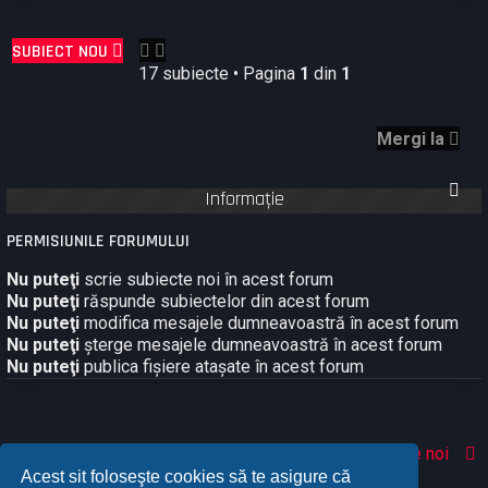
SUBIECT NOU
17 subiecte • Pagina
1
din
1
Mergi la
Informaţie
PERMISIUNILE FORUMULUI
Nu puteţi
scrie subiecte noi în acest forum
Nu puteţi
răspunde subiectelor din acest forum
Nu puteţi
modifica mesajele dumneavoastră în acest forum
Nu puteţi
şterge mesajele dumneavoastră în acest forum
Nu puteţi
publica fişiere ataşate în acest forum
Acasă
Comunitate
Despre noi
Acest sit foloseşte cookies să te asigure că