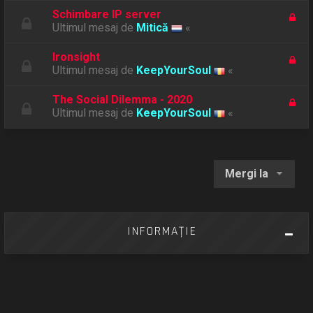
Schimbare IP server
Ultimul mesaj de
Mitică
«
Ironsight
Ultimul mesaj de
KeepYourSoul
«
The Social Dilemma - 2020
Ultimul mesaj de
KeepYourSoul
«
Mergi la
INFORMAŢIE