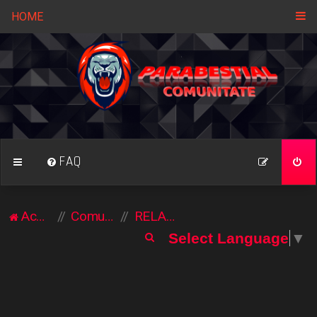
HOME
FAQ
Acasă
Comunitate
RELAXARE / DESTINDERE
C
Select Language
▼
ă
u
t
a