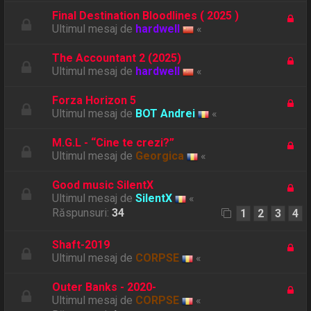
Final Destination Bloodlines ( 2025 )
Ultimul mesaj de
hardwell
«
The Accountant 2 (2025)
Ultimul mesaj de
hardwell
«
Forza Horizon 5
Ultimul mesaj de
BOT Andrei
«
M.G.L - “Cine te crezi?”
Ultimul mesaj de
Georgica
«
Good music SilentX
Ultimul mesaj de
SilentX
«
Răspunsuri:
34
1
2
3
4
Shaft-2019
Ultimul mesaj de
CORPSE
«
Outer Banks - 2020-
Ultimul mesaj de
CORPSE
«