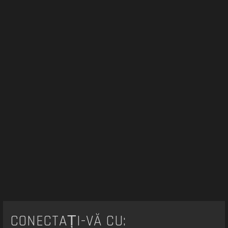
r
e
CONECTAȚI-VĂ CU: