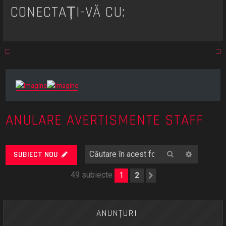
t
CONECTAȚI-VĂ CU:
a
r
e
ANULARE AVERTISMENTE STAFF
Căutare
Căutare
SUBIECT NOU
49 subiecte
1
2
Următorul
ANUNŢURI