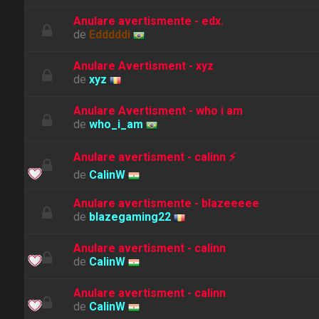
Anulare avertismente - edx.
de
Edddddi
Anulare Avertisment - xyz
de
xyz
Anulare Avertisment - who i am
de
who_i_am
Anulare avertisment - calinn ⚡
de
CalinW
Anulare avertismente - blazeeeee
de
blazegaming22
Anulare avertisment - calinn
de
CalinW
Anulare avertisment - calinn
de
CalinW