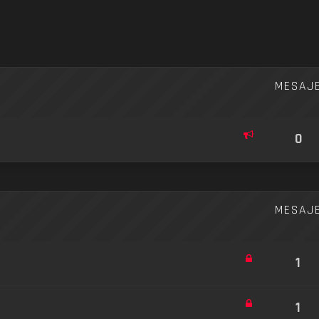
re avansată
MESAJ
0
MESAJ
1
1