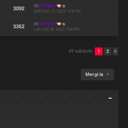
de
Sn1per
3092
DUM AUG 21, 2022 1:28 PM
de
Sn1per
3352
LUN AUG 15, 2022 1:04 PM
49 subiecte
1
2
Urm
Mergi la