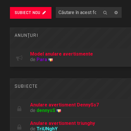
Căutare
Căuta
SUBIECT NOU
ANUNŢURI
Model anulare avertismente
de
Para
SUBIECTE
Anulare avertisment DennySs7
de
dennysS
Anulare avertisment triunghy
de
TriUNghY