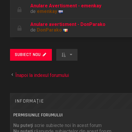
Anulare Avertisment - emenkay
de
emenkay
Anulare avertisment - DonParako
de
DonParako
SUBIECT NOU
Înapoi la indexul forumului
INFORMAŢIE
PERMISIUNILE FORUMULUI
Nu puteţi
scrie subiecte noi în acest forum
Nu puteţi
răspunde subiectelor din acest forum