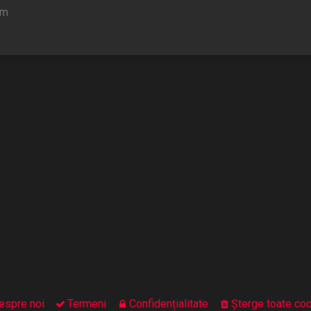
um
espre noi
Termeni
Confidențialitate
Şterge toate coo