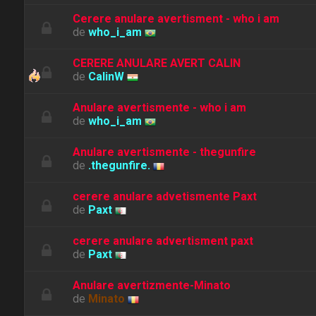
Cerere anulare avertisment - who i am
de
who_i_am
CERERE ANULARE AVERT CALIN
de
CalinW
Anulare avertismente - who i am
de
who_i_am
Anulare avertismente - thegunfire
de
.thegunfire.
cerere anulare advetismente Paxt
de
Paxt
cerere anulare advertisment paxt
de
Paxt
Anulare avertizmente-Minato
de
Minato