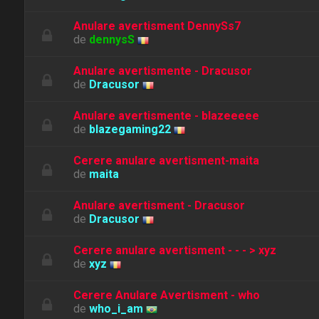
Anulare avertisment DennySs7
de
dennysS
Anulare avertismente - Dracusor
de
Dracusor
Anulare avertismente - blazeeeee
de
blazegaming22
Cerere anulare avertisment-maita
de
maita
Anulare avertisment - Dracusor
de
Dracusor
Cerere anulare avertisment - - - > xyz
de
xyz
Cerere Anulare Avertisment - who
de
who_i_am