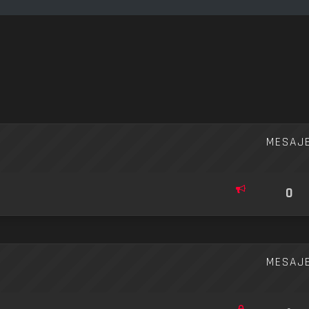
re avansată
MESAJ
0
MESAJ