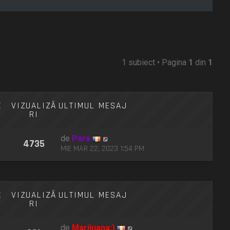
1 subiect • Pagina
1
din
1
E
VIZUALIZĂ
ULTIMUL MESAJ
RI
de
Para
4735
MIE MAR 22, 2023 1:54 PM
E
VIZUALIZĂ
ULTIMUL MESAJ
RI
de
Marijuana:)