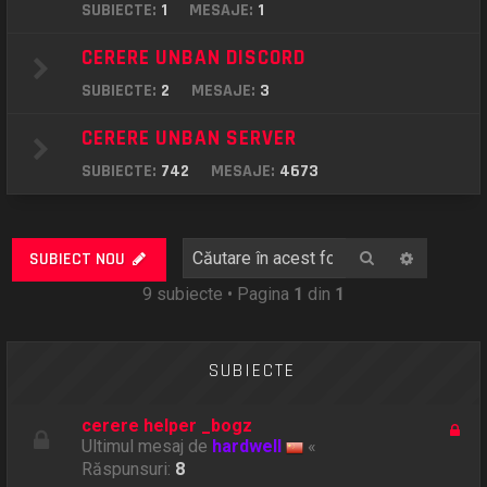
SUBIECTE:
1
MESAJE:
1
CERERE UNBAN DISCORD
SUBIECTE:
2
MESAJE:
3
CERERE UNBAN SERVER
SUBIECTE:
742
MESAJE:
4673
Căutare
Căutare
SUBIECT NOU
9 subiecte • Pagina
1
din
1
SUBIECTE
cerere helper _bogz
Ultimul mesaj de
hardwell
«
Răspunsuri:
8