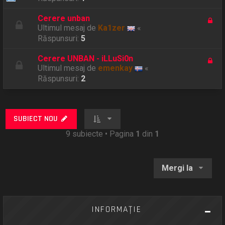
Cerere unban
Ultimul mesaj de
Ka1zer
«
Răspunsuri:
5
Cerere UNBAN - iLLuSi0n
Ultimul mesaj de
emenkay
«
Răspunsuri:
2
SUBIECT NOU
9 subiecte • Pagina
1
din
1
Mergi la
INFORMAŢIE