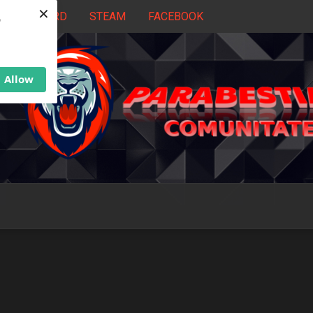
×
DISCORD
STEAM
FACEBOOK
b
Allow