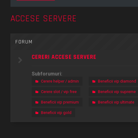
ACCESE SERVERE
FORUM
CERERI ACCESE SERVERE
Subforumuri:
Cerere helper / admin
Beneficii vip diamond
Cerere slot / vip free
Beneficii vip supreme
Beneficii vip premium
Beneficii vip ultimate
Beneficii vip gold