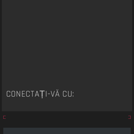
a
r
e
CONECTAȚI-VĂ CU: