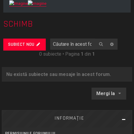
SCHIMB
Căutare
Căutare
SUBIECT NOU
0 subiecte • Pagina
1
din
1
Nu există subiecte sau mesaje în acest forum.
Mergi la
INFORMAŢIE
PERMISIUNILE FORUMULUI