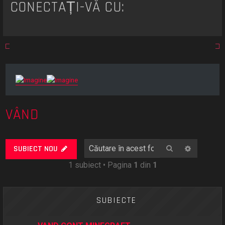
CONECTAȚI-VĂ CU:
VÂND
Căutare
Căutare
SUBIECT NOU
1 subiect • Pagina
1
din
1
SUBIECTE