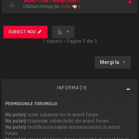
VAND CONT MINECRAFT
Ultimul mesaj de
nutu
«
SUBIECT NOU
1 subiect • Pagina
1
din
1
Mergi la
INFORMAŢIE
PERMISIUNILE FORUMULUI
Nu puteţi
scrie subiecte noi în acest forum
Nu puteţi
răspunde subiectelor din acest forum
Nu puteţi
modifica mesajele dumneavoastră în acest
forum