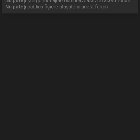
Nu puteţi
şterge mesajele dumneavoastră în acest forum
Nu puteţi
publica fişiere ataşate în acest forum