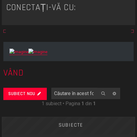
t
CONECTAȚI-VĂ CU:
a
r
e
VÂND
Căutare
Căutare
SUBIECT NOU
1 subiect • Pagina
1
din
1
SUBIECTE