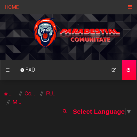
HOME
FAQ
Acasă
Comunitate
PUBLICITATE
MAGAZIN ONLINE
C
Select Language
▼
ă
u
t