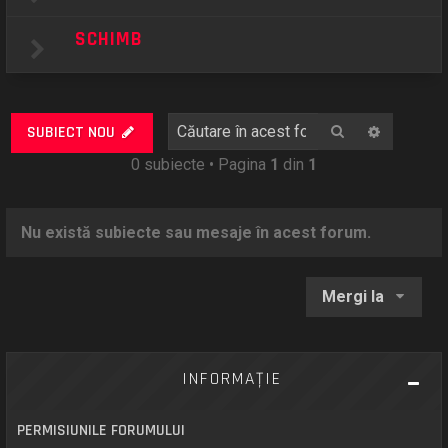
SCHIMB
Căutare
Căutare
SUBIECT NOU
0 subiecte • Pagina
1
din
1
Nu există subiecte sau mesaje în acest forum.
Mergi la
INFORMAŢIE
PERMISIUNILE FORUMULUI