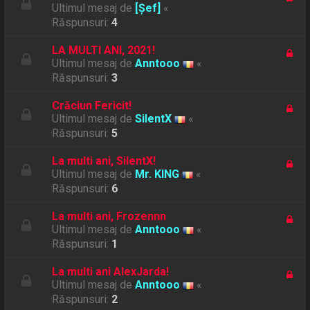
Ultimul mesaj de
[Șef]
«
Răspunsuri:
4
LA MULTI ANI, 2021!
Ultimul mesaj de
Anntooo
«
Răspunsuri:
3
Crăciun Fericit!
Ultimul mesaj de
SilentX
«
Răspunsuri:
5
La multi ani, SilentX!
Ultimul mesaj de
Mr. KING
«
Răspunsuri:
6
La multi ani, Frozennn
Ultimul mesaj de
Anntooo
«
Răspunsuri:
1
La multi ani AlexJarda!
Ultimul mesaj de
Anntooo
«
Răspunsuri:
2