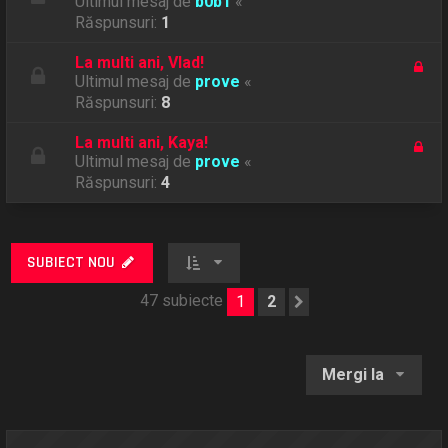
Ultimul mesaj de
b0b1
«
Răspunsuri:
1
La multi ani, Vlad!
Ultimul mesaj de
prove
«
Răspunsuri:
8
La multi ani, Kaya!
Ultimul mesaj de
prove
«
Răspunsuri:
4
SUBIECT NOU
47 subiecte
1
2
Următorul
Mergi la