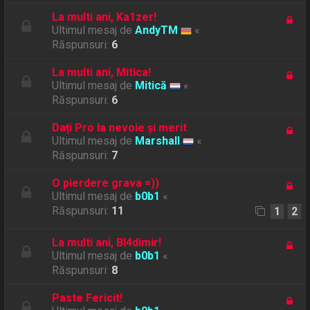
La multi ani, Ka1zer!
Ultimul mesaj de
AndyTM
«
Răspunsuri:
6
La multi ani, Mitica!
Ultimul mesaj de
Mitică
«
Răspunsuri:
6
Dați Pro la nevoie și merit
Ultimul mesaj de
Marshall
«
Răspunsuri:
7
O pierdere grava =))
Ultimul mesaj de
b0b1
«
Răspunsuri:
11
1
2
La multi ani, Bl4dimir!
Ultimul mesaj de
b0b1
«
Răspunsuri:
8
Paste Fericit!