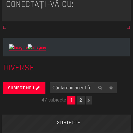
CONECTAȚI-VĂ CU:
DIVERSE
Căutare
Căutare
SUBIECT NOU
47 subiecte
1
2
Următorul
SUBIECTE