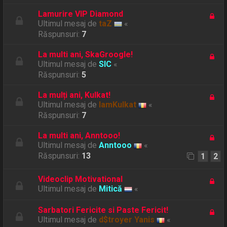
Lamurire VIP Diamond
Ultimul mesaj de
taZ
«
Răspunsuri:
7
La multi ani, SkaGroogle!
Ultimul mesaj de
SIC
«
Răspunsuri:
5
La mulți ani, Kulkat!
Ultimul mesaj de
IamKulkat
«
Răspunsuri:
7
La multi ani, Anntooo!
Ultimul mesaj de
Anntooo
«
Răspunsuri:
13
1
2
Videoclip Motivational
Ultimul mesaj de
Mitică
«
Sarbatori Fericite si Paste Fericit!
Ultimul mesaj de
d$troyer Yanis
«