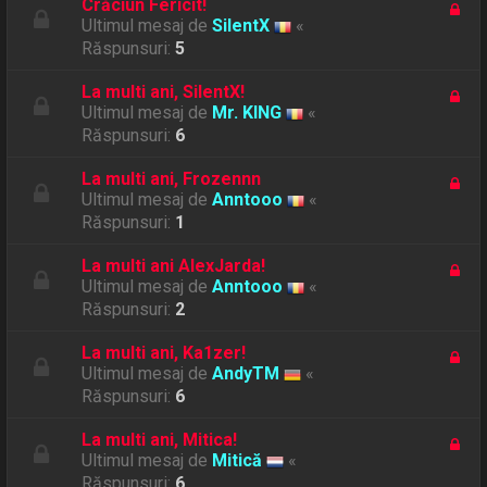
Crăciun Fericit!
Ultimul mesaj de
SilentX
«
Răspunsuri:
5
La multi ani, SilentX!
Ultimul mesaj de
Mr. KING
«
Răspunsuri:
6
La multi ani, Frozennn
Ultimul mesaj de
Anntooo
«
Răspunsuri:
1
La multi ani AlexJarda!
Ultimul mesaj de
Anntooo
«
Răspunsuri:
2
La multi ani, Ka1zer!
Ultimul mesaj de
AndyTM
«
Răspunsuri:
6
La multi ani, Mitica!
Ultimul mesaj de
Mitică
«
Răspunsuri:
6