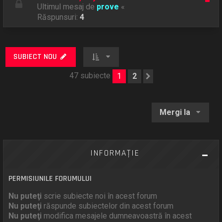
Ultimul mesaj de
prove
«
Răspunsuri:
4
SUBIECT NOU
47 subiecte
1
2
Următorul
Mergi la
INFORMAŢIE
PERMISIUNILE FORUMULUI
Nu puteţi
scrie subiecte noi în acest forum
Nu puteţi
răspunde subiectelor din acest forum
Nu puteţi
modifica mesajele dumneavoastră în acest