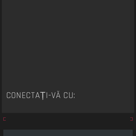
a
r
e
CONECTAȚI-VĂ CU: