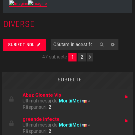
DIVERSE
Căutare
Căutare
SUBIECT NOU
47 subiecte
1
2
Următorul
SUBIECTE
Abuz Gloante Vip
Ultimul mesaj de
MortiiMei
«
Răspunsuri:
2
greande infecte
Ultimul mesaj de
MortiiMei
«
Răspunsuri:
2