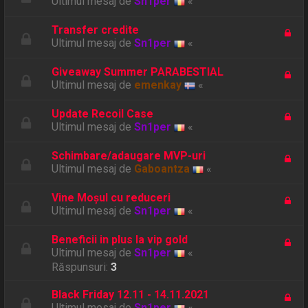
Ultimul mesaj de
Sn1per
«
Transfer credite
Ultimul mesaj de
Sn1per
«
Giveaway Summer PARABESTIAL
Ultimul mesaj de
emenkay
«
Update Recoil Case
Ultimul mesaj de
Sn1per
«
Schimbare/adaugare MVP-uri
Ultimul mesaj de
Gaboantza
«
Vine Moșul cu reduceri
Ultimul mesaj de
Sn1per
«
Beneficii in plus la vip gold
Ultimul mesaj de
Sn1per
«
Răspunsuri:
3
Black Friday 12.11 - 14.11.2021
Ultimul mesaj de
Sn1per
«