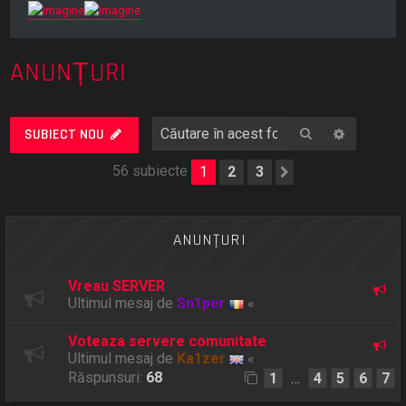
ANUNȚURI
Căutare
Căutare
SUBIECT NOU
56 subiecte
1
2
3
Următorul
ANUNŢURI
Vreau SERVER
Ultimul mesaj de
Sn1per
«
Voteaza servere comunitate
Ultimul mesaj de
Ka1zer
«
Răspunsuri:
68
1
4
5
6
7
…