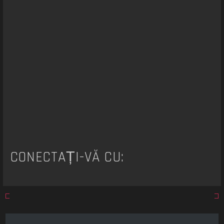
a
r
e
CONECTAȚI-VĂ CU: