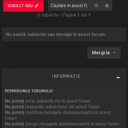
Căutare
Căutare
SUBIECT NOU
0 subiecte • Pagina
1
din
1
Nu există subiecte sau mesaje în acest forum.
Mergi la
INFORMAŢIE
PERMISIUNILE FORUMULUI
Nu puteţi
scrie subiecte noi în acest forum
Nu puteţi
răspunde subiectelor din acest forum
Nu puteţi
modifica mesajele dumneavoastră în acest
forum
Nu puteţi
şterge mesajele dumneavoastră în acest forum