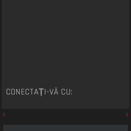
a
r
e
CONECTAȚI-VĂ CU: