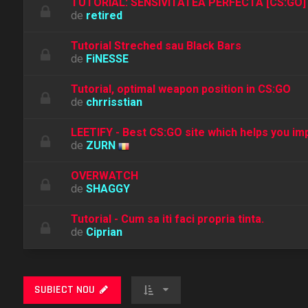
TUTORIAL: SENSIVITATEA PERFECTA [CS:GO]
de
retired
Tutorial Streched sau Black Bars
de
FiNESSE
Tutorial, optimal weapon position in CS:GO
de
chrrisstian
LEETIFY - Best CS:GO site which helps you im
de
ZURN
OVERWATCH
de
SHAGGY
Tutorial - Cum sa iti faci propria tinta.
de
Ciprian
SUBIECT NOU