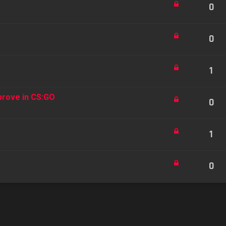
0
0
1
prove in CS:GO
0
1
0