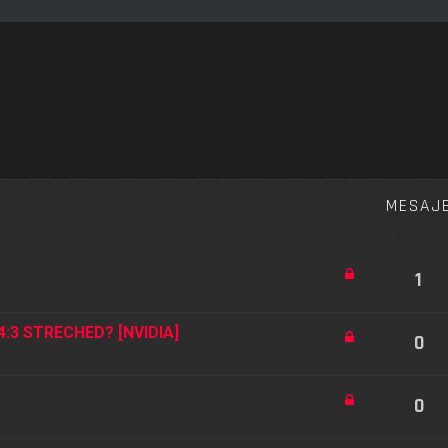
re avansată
MESAJ
1
4:3 STRECHED? [NVIDIA]
0
0