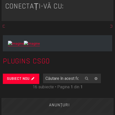
t
CONECTAȚI-VĂ CU:
a
r
e
PLUGINS CSGO
Căutare
Căutare
SUBIECT NOU
16 subiecte • Pagina
1
din
1
ANUNŢURI