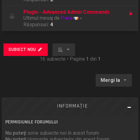
Plugin - Advanced Admin Commands
Ultimul mesaj de
Para
«
Răspunsuri:
4
SUBIECT NOU
16 subiecte • Pagina
1
din
1
Mergi la
INFORMAŢIE
PERMISIUNILE FORUMULUI
Nu puteţi
scrie subiecte noi în acest forum
Nu puteţi
răspunde subiectelor din acest forum