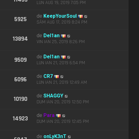
LUN AUG 19, 2019 7:05 PM
de
KeepYourSoul
5925
SÂM AUG 17, 2019 8:24 PM
de
Del1an
13894
VIN IAN 25, 2019 8:26 PM
de
Del1an
9509
LUN IAN 21, 2019 6:54 PM
de
CR7
6096
LUN IAN 21, 2019 12:49 AM
de
SHAGGY
10190
DUM IAN 20, 2019 12:50 PM
de
Para
14923
DUM IAN 20, 2019 12:45 PM
de
onLyK3nT