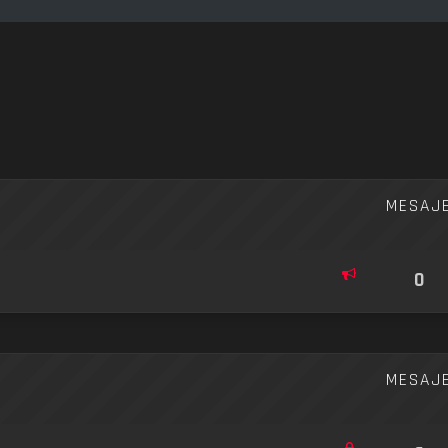
re avansată
MESAJ
0
MESAJ