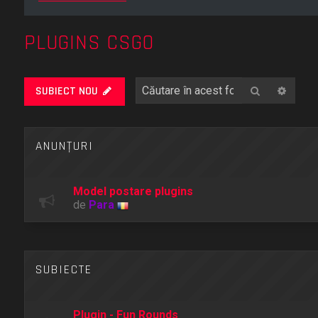
PLUGINS CSGO
Căutare
Căuta
SUBIECT NOU
ANUNŢURI
Model postare plugins
de
Para
SUBIECTE
Plugin - Fun Rounds