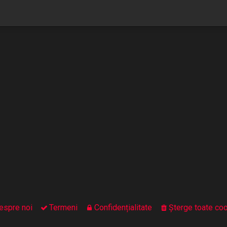
espre noi
Termeni
Confidențialitate
Şterge toate coo