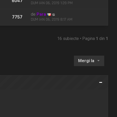
6047
DUM IAN 06, 2019 1:39 PM
de
Para
7757
DUM IAN 06, 2019 8:17 AM
16 subiecte • Pagina
1
din
1
Mergi la