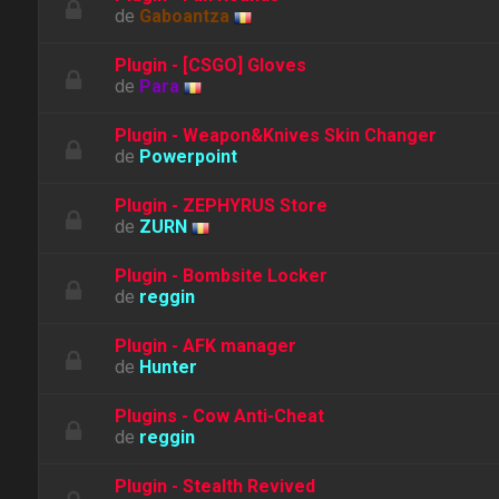
de
Gaboantza
Plugin - [CSGO] Gloves
de
Para
Plugin - Weapon&Knives Skin Changer
de
Powerpoint
Plugin - ZEPHYRUS Store
de
ZURN
Plugin - Bombsite Locker
de
reggin
Plugin - AFK manager
de
Hunter
Plugins - Cow Anti-Cheat
de
reggin
Plugin - Stealth Revived