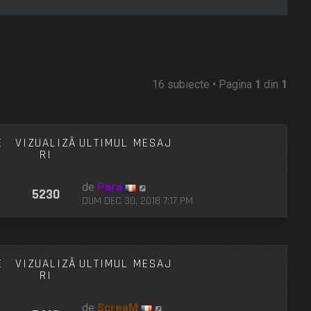
16 subiecte • Pagina
1
din
1
E
VIZUALIZĂ
ULTIMUL MESAJ
RI
de
Para
5230
DUM DEC 30, 2018 7:17 PM
E
VIZUALIZĂ
ULTIMUL MESAJ
RI
de
ScreaM