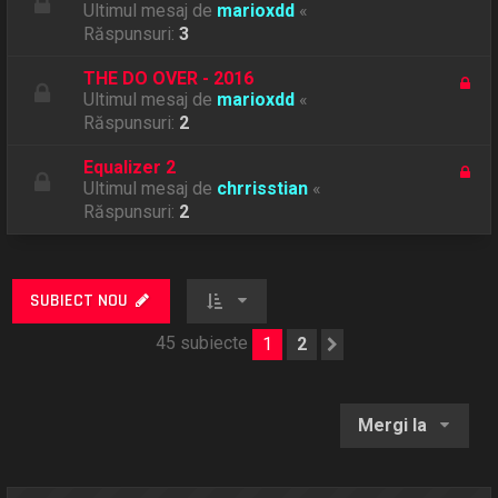
Ultimul mesaj de
marioxdd
«
Răspunsuri:
3
THE DO OVER - 2016
Ultimul mesaj de
marioxdd
«
Răspunsuri:
2
Equalizer 2
Ultimul mesaj de
chrrisstian
«
Răspunsuri:
2
SUBIECT NOU
45 subiecte
1
2
Următorul
Mergi la