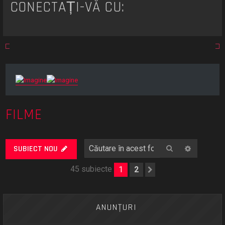
CONECTAȚI-VĂ CU:
FILME
Căutare
Căutare
SUBIECT NOU
45 subiecte
1
2
Următorul
ANUNŢURI