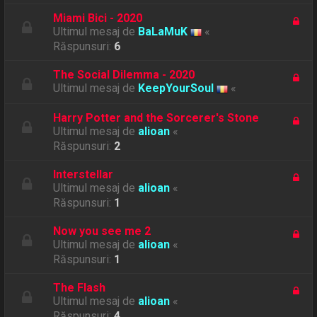
Miami Bici - 2020
Ultimul mesaj de
BaLaMuK
«
Răspunsuri:
6
The Social Dilemma - 2020
Ultimul mesaj de
KeepYourSoul
«
Harry Potter and the Sorcerer's Stone
Ultimul mesaj de
alioan
«
Răspunsuri:
2
Interstellar
Ultimul mesaj de
alioan
«
Răspunsuri:
1
Now you see me 2
Ultimul mesaj de
alioan
«
Răspunsuri:
1
The Flash
Ultimul mesaj de
alioan
«
Răspunsuri:
4