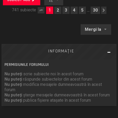
741 subiecte
1
2
3
4
5
30
…
Pagina
1
din
30
Urmă
Mergi la
INFORMAŢIE
PERMISIUNILE FORUMULUI
Nu puteţi
scrie subiecte noi în acest forum
Nu puteţi
răspunde subiectelor din acest forum
Nu puteţi
modifica mesajele dumneavoastră în acest
forum
Nu puteţi
şterge mesajele dumneavoastră în acest forum
Nu puteţi
publica fişiere ataşate în acest forum