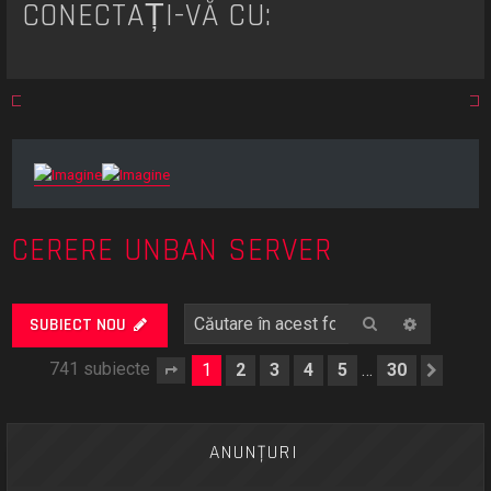
CONECTAȚI-VĂ CU:
CERERE UNBAN SERVER
Căutare
Căutare
SUBIECT NOU
741 subiecte
1
2
3
4
5
30
…
Pagina
1
din
30
Urmă
ANUNŢURI