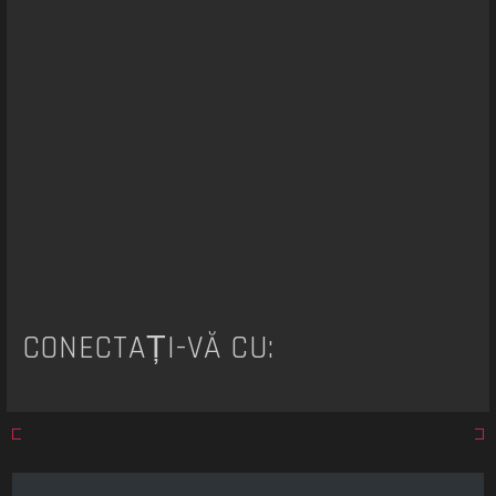
a
r
e
CONECTAȚI-VĂ CU: