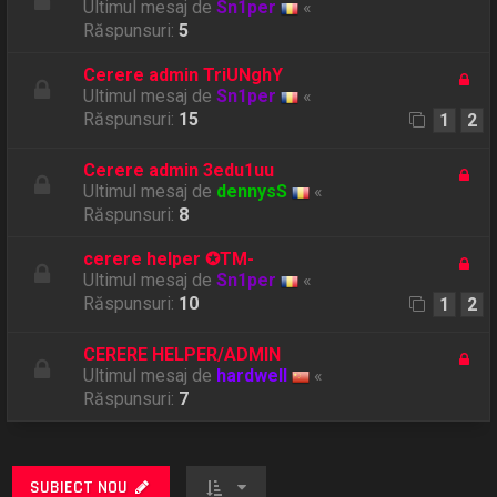
Ultimul mesaj de
Sn1per
«
Răspunsuri:
5
Cerere admin TriUNghY
Ultimul mesaj de
Sn1per
«
Răspunsuri:
15
1
2
Cerere admin 3edu1uu
Ultimul mesaj de
dennysS
«
Răspunsuri:
8
cerere helper ✪TM-
Ultimul mesaj de
Sn1per
«
Răspunsuri:
10
1
2
CERERE HELPER/ADMIN
Ultimul mesaj de
hardwell
«
Răspunsuri:
7
SUBIECT NOU