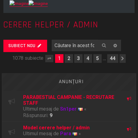
CERERE HELPER / ADMIN
Căutare
Căutare
SUBIECT NOU
1078 subiecte
1
2
3
4
5
44
…
Pagina
1
din
44
Urm
ANUNŢURI
PARABESTIAL CAMPANIE - RECRUTARE
STAFF
Ultimul mesaj de
Sn1per
«
Răspunsuri:
9
Model cerere helper / admin
Ultimul mesaj de
Para
«