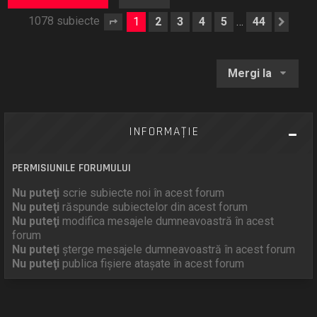
1078 subiecte
1
2
3
4
5
44
…
Pagina
1
din
44
Urm
Mergi la
INFORMAŢIE
PERMISIUNILE FORUMULUI
Nu puteţi
scrie subiecte noi în acest forum
Nu puteţi
răspunde subiectelor din acest forum
Nu puteţi
modifica mesajele dumneavoastră în acest
forum
Nu puteţi
şterge mesajele dumneavoastră în acest forum
Nu puteţi
publica fişiere ataşate în acest forum