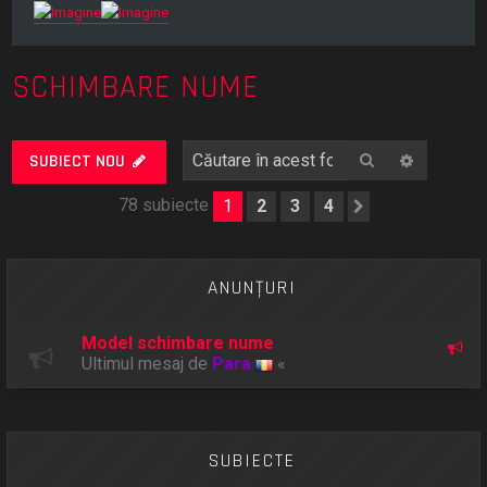
SCHIMBARE NUME
Căutare
Căutare
SUBIECT NOU
78 subiecte
1
2
3
4
Următorul
ANUNŢURI
Model schimbare nume
Ultimul mesaj de
Para
«
SUBIECTE