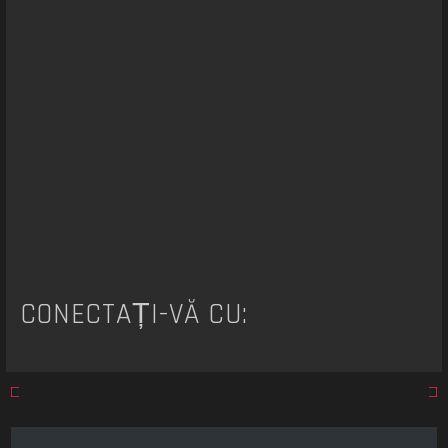
a
r
e
CONECTAȚI-VĂ CU: