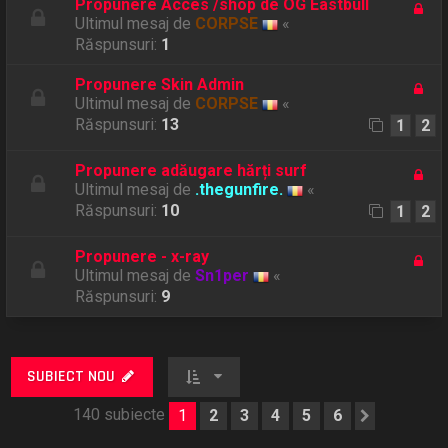
Propunere Acces /shop de OG Eastbull
Ultimul mesaj de
CORPSE
«
Răspunsuri:
1
Propunere Skin Admin
Ultimul mesaj de
CORPSE
«
Răspunsuri:
13
1
2
Propunere adăugare hărți surf
Ultimul mesaj de
.thegunfire.
«
Răspunsuri:
10
1
2
Propunere - x-ray
Ultimul mesaj de
Sn1per
«
Răspunsuri:
9
SUBIECT NOU
140 subiecte
1
2
3
4
5
6
Următor