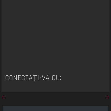
a
r
e
CONECTAȚI-VĂ CU: