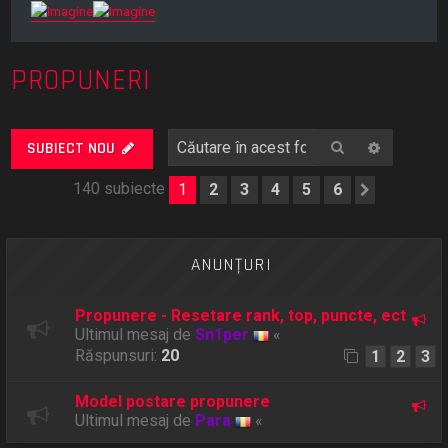
PROPUNERI
Căutare
Căutare
SUBIECT NOU
140 subiecte
1
2
3
4
5
6
Următor
ANUNŢURI
Propunere - Resetare rank, top, puncte, ect
Ultimul mesaj de
Sn1per
«
Răspunsuri:
20
1
2
3
Model postare propunere
Ultimul mesaj de
Para
«