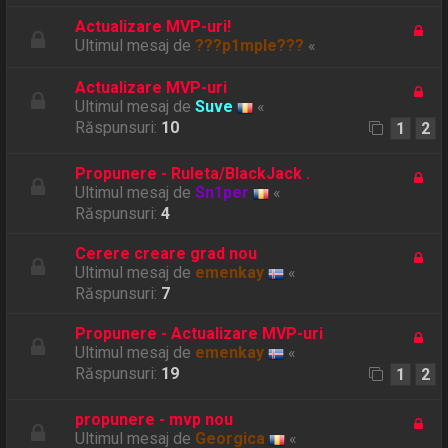
Actualizare MVP-uri!
Ultimul mesaj de
???p1mple???
«
Actualizare MVP-uri
Ultimul mesaj de
Suve
«
Răspunsuri:
10
1
2
Propunere - Ruleta/BlackJack .
Ultimul mesaj de
Sn1per
«
Răspunsuri:
4
Cerere creare grad nou
Ultimul mesaj de
emenkay
«
Răspunsuri:
7
Propunere - Actualizare MVP-uri
Ultimul mesaj de
emenkay
«
Răspunsuri:
19
1
2
propunere - mvp nou
Ultimul mesaj de
Georgica
«