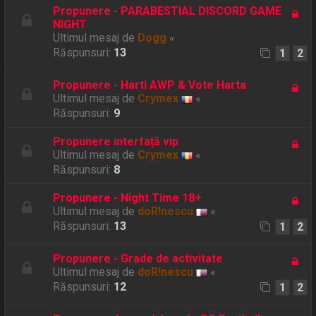
Propunere - PARABESTIAL DISCORD GAME
NIGHT
Ultimul mesaj de
Dogg
«
Răspunsuri:
13
1
2
Propunere - Harti AWP & Vote Harta
Ultimul mesaj de
Crymex
«
Răspunsuri:
9
Propunere interfață vip
Ultimul mesaj de
Crymex
«
Răspunsuri:
8
Propunere - Night Time 18+
Ultimul mesaj de
doR!nescu
«
Răspunsuri:
13
1
2
Propunere - Grade de activitate
Ultimul mesaj de
doR!nescu
«
Răspunsuri:
12
1
2