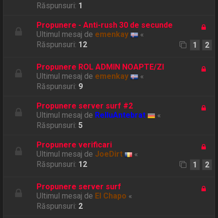
Răspunsuri:
1
Propunere - Anti-rush 30 de secunde
Ultimul mesaj de
emenkay
«
Răspunsuri:
12
1
2
Propunere ROL ADMIN NOAPTE/ZI
Ultimul mesaj de
emenkay
«
Răspunsuri:
9
Propunere server surf #2
Ultimul mesaj de
RelluAntebrat
«
Răspunsuri:
5
Propunere verificari
Ultimul mesaj de
JoeDirt
«
Răspunsuri:
12
1
2
Propunere server surf
Ultimul mesaj de
El Chapo
«
Răspunsuri:
2