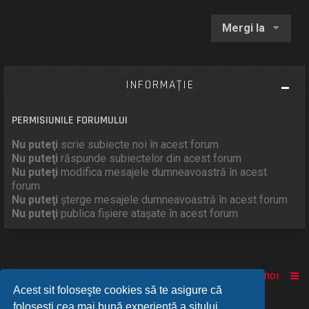
Mergi la
INFORMAŢIE
PERMISIUNILE FORUMULUI
Nu puteţi
scrie subiecte noi în acest forum
Nu puteţi
răspunde subiectelor din acest forum
Nu puteţi
modifica mesajele dumneavoastră în acest
forum
Nu puteţi
şterge mesajele dumneavoastră în acest forum
Nu puteţi
publica fişiere ataşate în acest forum
Acasă
Comunitate
Despre noi
Acest sit foloseşte cookies să te asigure că
foloseşti cea mai bună experienţă a sitului.