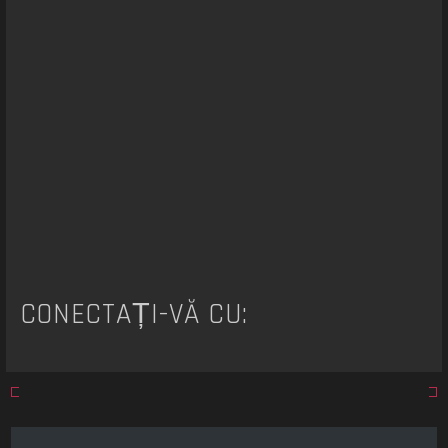
a
r
e
CONECTAȚI-VĂ CU: