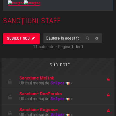
SANCȚIUNI STAFF
Căutare
Căutare
SUBIECT NOU
11 subiecte • Pagina
1
din
1
SUBIECTE
Sanctiune Mel1nk
Ultimul mesaj de
Sn1per
«
Sanctiune DonParako
Ultimul mesaj de
Sn1per
«
Sanctiune Gogoase
Ultimul mesaj de
Sn1per
«