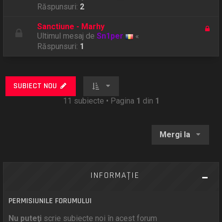
Răspunsuri:
2
Sanctiune - Marhy
Ultimul mesaj de
Sn1per
«
Răspunsuri:
1
SUBIECT NOU
11 subiecte • Pagina
1
din
1
Mergi la
INFORMAŢIE
PERMISIUNILE FORUMULUI
Nu puteţi
scrie subiecte noi în acest forum