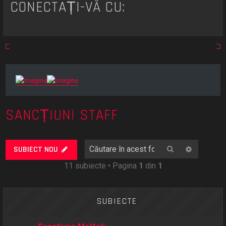
CONECTAȚI-VĂ CU:
SANCȚIUNI STAFF
Căutare
Căutare
SUBIECT NOU
11 subiecte • Pagina
1
din
1
SUBIECTE