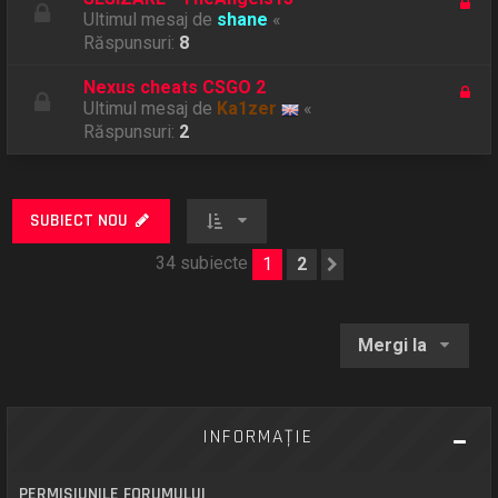
Ultimul mesaj de
shane
«
Răspunsuri:
8
Nexus cheats CSGO 2
Ultimul mesaj de
Ka1zer
«
Răspunsuri:
2
SUBIECT NOU
34 subiecte
1
2
Următorul
Mergi la
INFORMAŢIE
PERMISIUNILE FORUMULUI