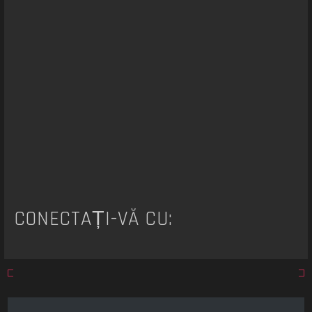
a
r
e
CONECTAȚI-VĂ CU: