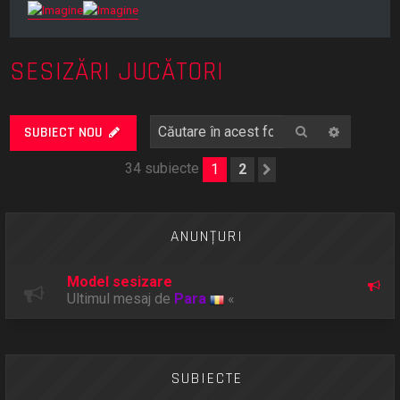
SESIZĂRI JUCĂTORI
Căutare
Căutare
SUBIECT NOU
34 subiecte
1
2
Următorul
ANUNŢURI
Model sesizare
Ultimul mesaj de
Para
«
SUBIECTE