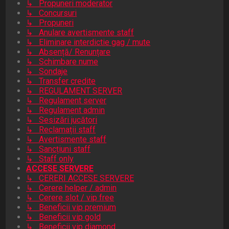
↳ Propuneri moderator
↳ Concursuri
↳ Propuneri
↳ Anulare avertismente staff
↳ Eliminare interdictie gag / mute
↳ Absență/ Renunțare
↳ Schimbare nume
↳ Sondaje
↳ Transfer credite
↳ REGULAMENT SERVER
↳ Regulament server
↳ Regulament admin
↳ Sesizări jucători
↳ Reclamații staff
↳ Avertismente staff
↳ Sancțiuni staff
↳ Staff only
ACCESE SERVERE
↳ CERERI ACCESE SERVERE
↳ Cerere helper / admin
↳ Cerere slot / vip free
↳ Beneficii vip premium
↳ Beneficii vip gold
↳ Beneficii vip diamond