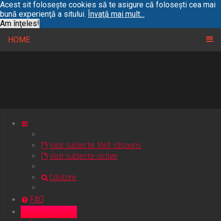
Acest sit foloseşte cookies să te asigure că foloseşti cea mai
bună experienţă a sitului.
Învaţă mai mult...
Am înţeles!
HOME
Vezi subiecte fără răspuns
Vezi subiecte active
Căutare
FAQ
Autentificare