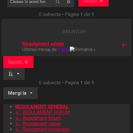
Încuiat
Căutare avansată
Căutare
0 subiecte • Pagina
1
din
1
ANUNŢURI
Regulament admin
Ultimul mesaj de
Para
«
Încuiat
0 subiecte • Pagina
1
din
1
Mergi la
REGULAMENT GENERAL
↳ REGULAMENT FORUM
↳ Regulament forum
↳ Regulament owner
↳ Regulament moderator